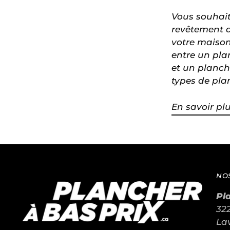
Vous souhait
revêtement d
votre maison
entre un pla
et un planch
types de plan
En savoir pl
NO
Pl
322
La