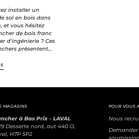
ez installer un
e sol en bois dans
, et vous hésitez
ncher de bois franc
er d'ingénierie ? Ces
chers présentent...
us
S MAGASINS
POUR VOUS 
ancher à Bas Prix - LAVAL
Nous recru
9 Desserte nord, aut 440 O,
Demander
val, H7P 5P2
soumissio