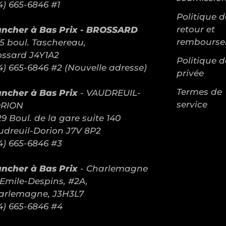
4) 665-6846 #1
Politique d
retour et
ancher à Bas Prix - BROSSARD
rembours
5 boul. Taschereau,
ossard J4Y1A2
Politique d
4) 665-6846 #2 (Nouvelle adresse)
privée
Termes de
ancher à Bas Prix
- VAUDREUIL-
service
RION
9 Boul. de la gare suite 140
udreuil-Dorion J7V 8P2
4) 665-6846 #3
ancher à Bas Prix
- Charlemagne
 Emile-Despins, #2A,
arlemagne, J3H3L7
4) 665-6846 #4