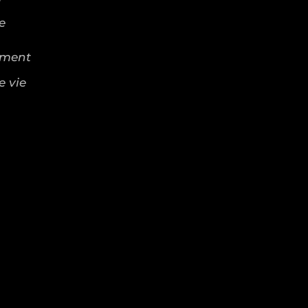
e
ement
e vie