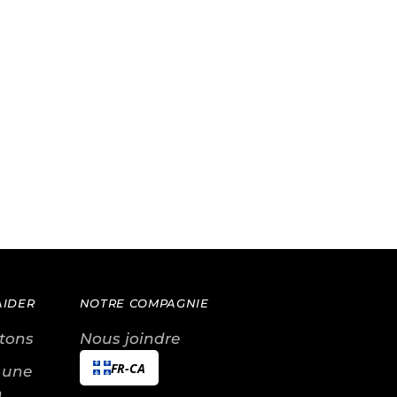
AIDER
NOTRE COMPAGNIE
tons
Nous joindre
FR-CA
 une
n