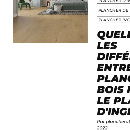
PLANCHER D'I
PLANCHER DE 
PLANCHER ING
QUEL
LES
DIFF
ENTRE
PLAN
BOIS 
LE P
D'ING
Par planchera
2022