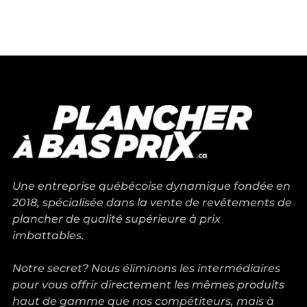
satisfait de notre expérience chez
Plancher à Bas Prix! Nous avons
reçu d'excellents conseils en
magasin de la part d'André-
Philippe, qui connaît vraiment
très bien ses produits. La qualité
du plancher d'ingénierie est au
rendez-vous. Nous avons
également été très satisfaits de
l'installation réalisée par
Une entreprise québécoise dynamique fondée en
Plancher JC : Jason et son équipe
2018, spécialisée dans la vente de revêtements de
ont fait un travail impeccable. Je
plancher de qualité supérieure à prix
recommande sans hésiter!
imbattables.
Notre secret? Nous éliminons les intermédiaires
pour vous offrir directement les mêmes produits
haut de gamme que nos compétiteurs, mais à