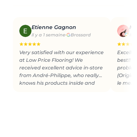
Etienne Gagnon
Ma
Il y a 1 semaine
Brossard
Il 
Very satisfied with our experience
Excellen
at Low Price Flooring! We
best!! W
received excellent advice in-store
problems
from André-Philippe, who really
(Origina
knows his products inside and
le meill
out. The quality of the engineered
problèm
flooring is top-notch. We were
also very pleased with the
installation done by JC Flooring:
Jason and his team did an
impeccable job. I highly
recommend them! (Original) Très