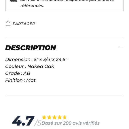
référencés.
PARTAGER
Ajouter
DESCRIPTION
un
A
produit
J
Dimension : 5" x 3/4"x 24.5"
à
O
U
Couleur : Naked Oak
votre
T
Grade : AB
panier
E
Finition : Mat
R
A
U
P
A
N
I
4.7
E
/5
R
Basé sur 288 avis vérifiés