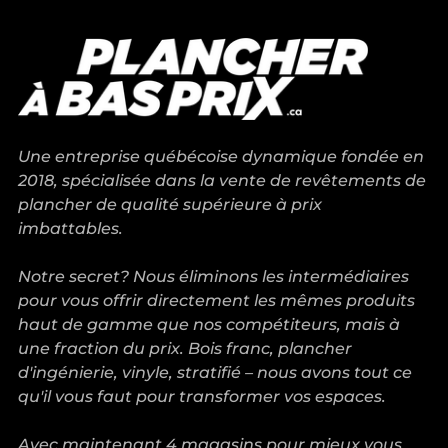
Philippe, qui connaît vraiment
très bien ses produits. La qualité
du plancher d'ingénierie est au
rendez-vous. Nous avons
également été très satisfaits de
l'installation réalisée par
Une entreprise québécoise dynamique fondée en
Plancher JC : Jason et son équipe
2018, spécialisée dans la vente de revêtements de
ont fait un travail impeccable. Je
plancher de qualité supérieure à prix
recommande sans hésiter!
imbattables.
Notre secret? Nous éliminons les intermédiaires
pour vous offrir directement les mêmes produits
haut de gamme que nos compétiteurs, mais à
une fraction du prix. Bois franc, plancher
d'ingénierie, vinyle, stratifié – nous avons tout ce
qu'il vous faut pour transformer vos espaces.
Avec maintenant 4 magasins pour mieux vous