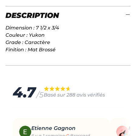
Ajouter
DESCRIPTION
un
A
produit
J
Dimension : 7 1/2 x 3/4
à
O
U
Couleur : Yukon
votre
T
Grade : Caractère
panier
E
Finition : Mat Brossé
R
A
U
P
A
N
I
4.7
E
/5
R
Basé sur 288 avis vérifiés
Etienne Gagnon
Ma
Il y a 1 semaine
Brossard
Il 