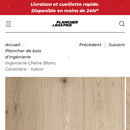
Livraison et cueillette rapide.
Disponible en moins de 24h!*
Accueil
Précédent
Suivant
Plancher de bois
d'ingénierie
Ingénierie Chêne Blanc
Caractère - Yukon