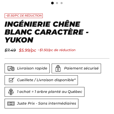
~$1.50/PC DE RÉDUCTION
INGÉNIERIE CHÊNE
BLANC CARACTÈRE -
YUKON
Prix
$7.49
$5.99/pc
~$1.50/pc de réduction
normal
Livraison rapide
Paiement sécurisé
Cueillete / Livraison disponible*
1 achat = 1 arbre planté au Québec
Juste Prix - Sans intermédiaires